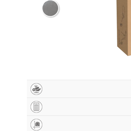
BioCover jest ekologicznym, w pełni biodegradowa
W pełni
biodegradowalny
i
kompostowalny
ma
pomidory