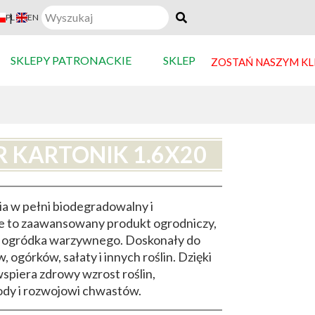
|
PL
EN
SKLEPY PATRONACKIE
SKLEP
ZOSTAŃ NASZYM K
R KARTONIK 1.6X20
ia w pełni biodegradowalny i
e to zaawansowany produkt ogrodniczy,
a ogródka warzywnego. Doskonały do
 ogórków, sałaty i innych roślin. Dzięki
piera zdrowy wzrost roślin,
ody i rozwojowi chwastów.