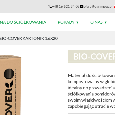
+48 16 621 34 08
biuro@agrimpex.pl
NA DO ŚCIÓŁKOWANIA
PORADY
O NAS
BIO-COVER KARTONIK 1.6X20
BIO-COVE
Materiał do ściółkowan
kompostowalny w glebi
idealny do prowadzeni
ściółkowania pomidorów,
swoim właściwościom ws
zapobiegając utracie w