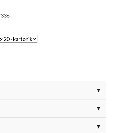
7336
▼
lecanym do upraw takich jak:
▼
▼