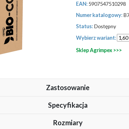
EAN:
5907547510298
Numer katalogowy:
B
Status:
Dostępny
Wybierz wariant:
Sklep Agrimpex >>>
Zastosowanie
lnym i kompostowalnym materiałem do ściółkowania, szczególnie po
Specyfikacja
teriał do ściółkowania
Rozmiary