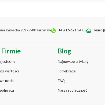
e rozwój chwastów
anicza częstotliwość podlewania
Forma
Numer kat.
ój korzeni i plonowanie
kartonik
B7338
590
ne rośliny jednoroczne
 czystsze
wierzyniecka 2, 37-500 Jarosław
+48 16 621 34 08
biuro@
kartonik
B7337
590
zekopać i wprowadzić do gleby, gdzie ulega rozkładowi do CO₂ i 
kartonik
B7339
590
 Firmie
Blog
kartonik
B7336
590
 jesteśmy
Najnowsze artykuły
 w glebie
ze wartości
Tomek radzi
ze marki
FAQ
półpraca
Nasza społeczność