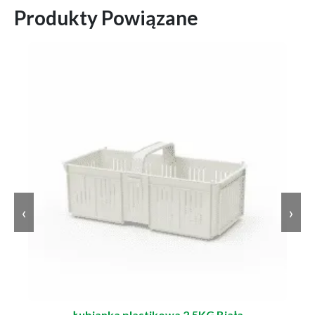
Produkty Powiązane
‹
›
Łubianka plastikowa 2.5KG Biała