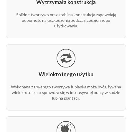
bezpośredniej na targowiskach lub w gospodarstwach
Wytrzymała konstrukcja
prowadzących sprzedaż własnych plonów. Otwory
Szerokość:
16 cm
wentylacyjne w ściankach wspomagają cyrkulację
Solidne tworzywo oraz stabilna konstrukcja zapewniają
odporność na uszkodzenia podczas codziennego
powietrza, co pomaga utrzymać świeżość zbiorów.
Długość:
37,5 cm
użytkowania.
Głębokość:
12 cm
Konstrukcja:
ażurowe ścianki zapewniające
wentylację
Uchwyt:
zintegrowany, ergonomiczny uchwyt do
przenoszenia
Wielokrotnego użytku
Przeznaczenie:
zbiór, przechowywanie i transport
Wykonana z trwałego tworzywa łubianka może być używana
owoców oraz warzyw
wielokrotnie, co sprawdza się w intensywnej pracy w sadzie
lub na plantacji.
Zastosowanie:
sady, plantacje, gospodarstwa rolne,
sprzedaż bezpośrednia
Ilość na palecie:
440 szt.