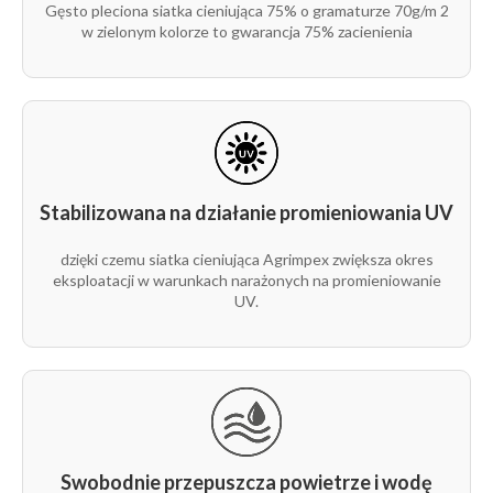
być mocowana na tunelach, pergolach, ogrodzeniach i
Gęsto pleciona siatka cieniująca 75% o gramaturze 70g/m 2
rolka
w uprawach warzyw, owoców i roślin ozdobnych.
4 m
100 m
S7207
590
w zielonym kolorze to gwarancja 75% zacienienia
podporach.
1/2
4. Zastosowanie w ogrodach i przydomowych
przestrzeniach
rolka
8 m
100 m
S7205
590
1/3
Zastosowanie dodatkowe
: może pełnić funkcję
osłony wiatrochronnej, pyłoszczelnej i zapewniającej
prywatność.
jako osłona dla rabat i grządek,
Stabilizowana na działanie promieniowania UV
na pergolach, tarasach i balkonach – dla cienia i
komfortu,
dzięki czemu siatka cieniująca Agrimpex zwiększa okres
eksploatacji w warunkach narażonych na promieniowanie
jako estetyczna osłona ogrodzeń (prywatność, cień,
UV.
ochrona przed wiatrem i kurzem).
5. Trwałość i wygoda
odporna na działanie promieni UV,
Swobodnie przepuszcza powietrze i wodę