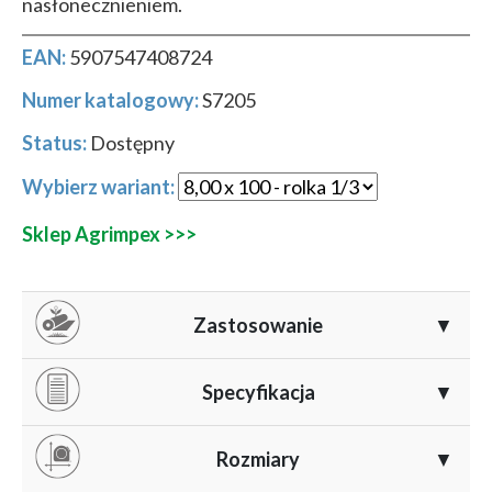
nasłonecznieniem.
EAN:
5907547408724
Numer katalogowy:
S7205
Status:
Dostępny
Wybierz wariant:
Sklep Agrimpex >>>
Zastosowanie
▼
1. Ochrona roślin przed słońcem i przegrzewaniem
Specyfikacja
▼
Materiał
: polietylen (PE) wysokiej jakości, odporny
Rozmiary
▼
zmniejsza natężenie promieniowania słonecznego,
na promieniowanie UV.