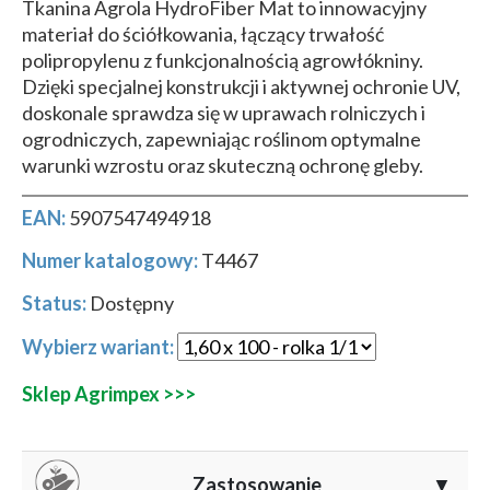
Tkanina Agrola HydroFiber Mat to innowacyjny
materiał do ściółkowania, łączący trwałość
polipropylenu z funkcjonalnością agrowłókniny.
Dzięki specjalnej konstrukcji i aktywnej ochronie UV,
doskonale sprawdza się w uprawach rolniczych i
ogrodniczych, zapewniając roślinom optymalne
warunki wzrostu oraz skuteczną ochronę gleby.
EAN:
5907547494918
Numer katalogowy:
T4467
Status:
Dostępny
Wybierz wariant:
Sklep Agrimpex >>>
Zastosowanie
▼