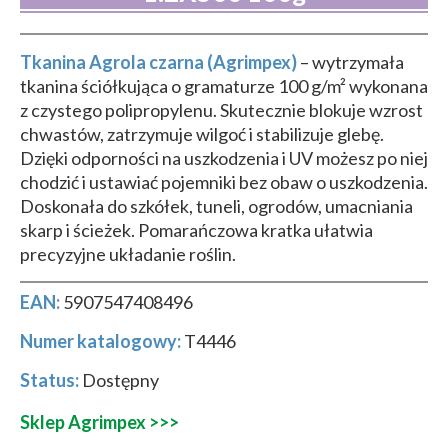
Tkanina Agrola czarna (Agrimpex)
– wytrzymała
tkanina ściółkująca o gramaturze 100 g/m² wykonana
z czystego polipropylenu. Skutecznie blokuje wzrost
chwastów, zatrzymuje wilgoć i stabilizuje glebę.
Dzięki odporności na uszkodzenia i UV możesz po niej
chodzić i ustawiać pojemniki bez obaw o uszkodzenia.
Doskonała do szkółek, tuneli, ogrodów, umacniania
skarp i ścieżek. Pomarańczowa kratka ułatwia
precyzyjne układanie roślin.
EAN:
5907547408496
Numer katalogowy:
T4446
Status:
Dostępny
Sklep Agrimpex >>>