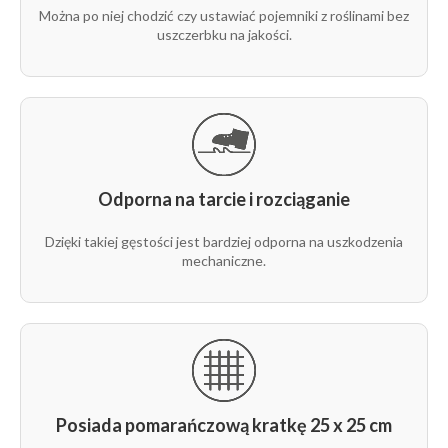
1/2
Można po niej chodzić czy ustawiać pojemniki z roślinami bez
uszczerbku na jakości.
rolka
100g
5,25 m
100 m
T443
1/2
Odporna na tarcie i rozciąganie
Dzięki takiej gęstości jest bardziej odporna na uszkodzenia
mechaniczne.
Posiada pomarańczową kratkę 25 x 25 cm