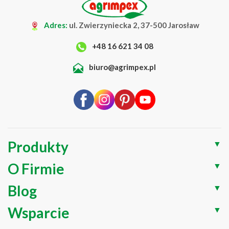
Adres:
ul. Zwierzyniecka 2, 37-500 Jarosław
+48 16 621 34 08
biuro@agrimpex.pl
Produkty
▼
O Firmie
▼
Blog
▼
Wsparcie
▼