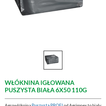
WŁÓKNINA IGŁOWANA
PUSZYSTA BIAŁA 6X50 110G
Agrowłóknina
Puszysta PROFI
od Agrimpex to biały