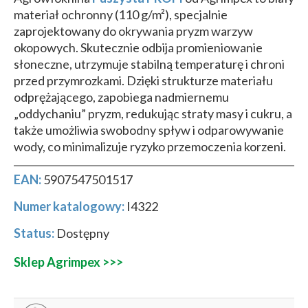
materiał ochronny (110 g/m²), specjalnie
zaprojektowany do okrywania pryzm warzyw
okopowych. Skutecznie odbija promieniowanie
słoneczne, utrzymuje stabilną temperaturę i chroni
przed przymrozkami. Dzięki strukturze materiału
odprężającego, zapobiega nadmiernemu
„oddychaniu” pryzm, redukując straty masy i cukru, a
także umożliwia swobodny spływ i odparowywanie
wody, co minimalizuje ryzyko przemoczenia korzeni.
EAN:
5907547501517
Numer katalogowy:
I4322
Status:
Dostępny
Sklep Agrimpex >>>