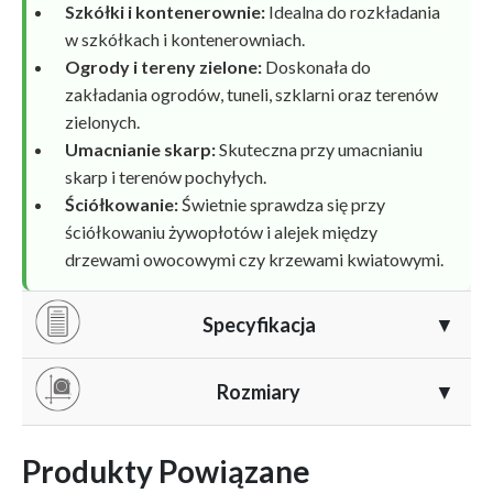
Szkółki i kontenerownie:
Idealna do rozkładania
w szkółkach i kontenerowniach.
Ogrody i tereny zielone:
Doskonała do
zakładania ogrodów, tuneli, szklarni oraz terenów
zielonych.
Umacnianie skarp:
Skuteczna przy umacnianiu
skarp i terenów pochyłych.
Ściółkowanie:
Świetnie sprawdza się przy
ściółkowaniu żywopłotów i alejek między
drzewami owocowymi czy krzewami kwiatowymi.
Specyfikacja
▼
Tkanina Agrola oferuje liczne zalety, które czynią ją
Rozmiary
▼
niezastąpioną w ogrodnictwie:
Chroni przed chwastami:
Blokuje dostęp światła
Gramatura
Forma
Produkty Powiązane
do gruntu, zapobiegając rozwojowi niechcianych
Szerokość
Długość
[g]
opakowania