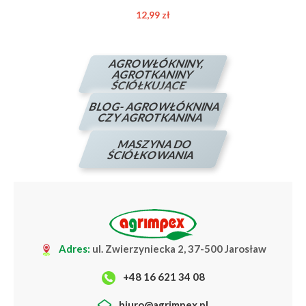
12,99 zł
AGROWŁÓKNINY,
AGROTKANINY
ŚCIÓŁKUJĄCE
BLOG- AGROWŁÓKNINA
CZY AGROTKANINA
MASZYNA DO
ŚCIÓŁKOWANIA
Adres:
ul. Zwierzyniecka 2, 37-500 Jarosław
+48 16 621 34 08
biuro@agrimpex.pl