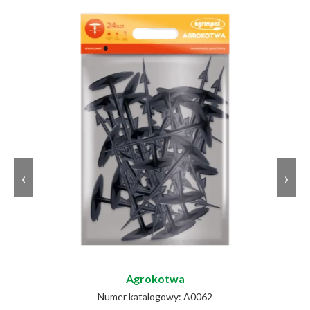
chwastów.
Super mocna:
Wykonana z czystego
polipropylenu, jest odporna na uszkodzenia
100
3,2 m
5 m
pakiet
mechaniczne.
Oszczędność czasu:
Redukuje konieczność
100
1 m
10 m
mini-rolka
częstego podlewania dzięki zatrzymywaniu wilgoci.
Stabilizacja UV:
Ochrona przed szkodliwym
promieniowaniem UV, co zwiększa trwałość
100
2 m
10 m
mini-rolka
tkaniny.
Szybsze nagrzewanie podłoża:
Pomaga w
‹
›
utrzymaniu odpowiedniej temperatury gleby.
100
1,6 m
5 m
pakiet
Przepuszcza powietrze i wodę:
Umożliwia
cyrkulację powietrza i przepływ wody, co jest
korzystne dla zdrowia roślin.
100
1,6 m
10 m
pakiet
Zwiększa wilgotność:
Zatrzymuje wilgoć pod
swoją powierzchnią, zapobiegając nadmiernemu
Agrokotwa
parowaniu wody.
Numer katalogowy: A0062