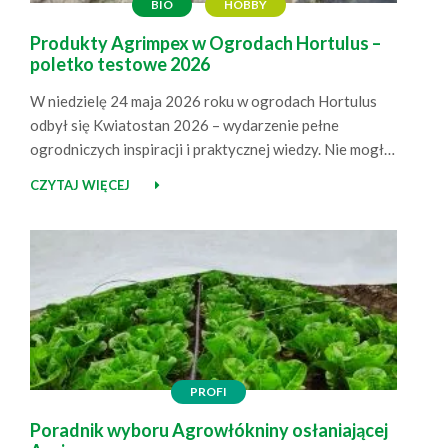
BIO
HOBBY
Produkty Agrimpex w Ogrodach Hortulus –
poletko testowe 2026
W niedzielę 24 maja 2026 roku w ogrodach Hortulus
odbył się Kwiatostan 2026 – wydarzenie pełne
ogrodniczych inspiracji i praktycznej wiedzy. Nie mogło
nas tam zabraknąć! Agrimpex na Kwiatostanie –
CZYTAJ WIĘCEJ
spotkania, wiedza, inspiracje Jako Agrimpex
pojawiliśmy się na wydarzeniu z naszym stoiskiem, na
którym zaprezentowaliśmy produkty przeznaczone do
ogrodowych upraw. Była to doskonała okazja, aby…
PROFI
Poradnik wyboru Agrowłókniny osłaniającej