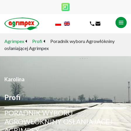
Agrimpex
Profi
Poradnik wyboru Agrowłókniny
osłaniającej Agrimpex
Karolina
Profi
PORADNIK WYBORU
AGROWŁÓKNINY OSŁANIAJĄCEJ
AGRIMPEX