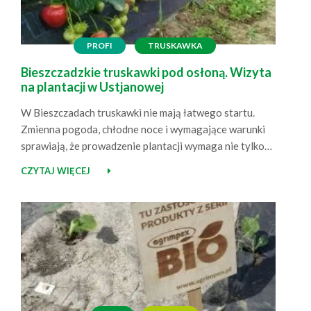
PROFI
TRUSKAWKA
Bieszczadzkie truskawki pod osłoną. Wizyta
na plantacji w Ustjanowej
W Bieszczadach truskawki nie mają łatwego startu.
Zmienna pogoda, chłodne noce i wymagające warunki
sprawiają, że prowadzenie plantacji wymaga nie tylko
doświadczenia, ale też dobrze dobranych rozwiązań.
CZYTAJ WIĘCEJ
Odwiedziliśmy plantację w Ustjanowej, prowadzoną
przez pana Krzysztofa i panią Anię, aby zobaczyć, jak
rosną truskawki wspierane przez Agrimpex – od
ściółkowania roślin czarną agrowłókniną 50 g po…