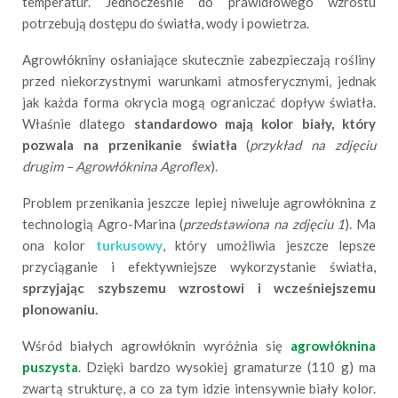
temperatur. Jednocześnie do prawidłowego wzrostu
potrzebują dostępu do światła, wody i powietrza.
Agrowłókniny osłaniające skutecznie zabezpieczają rośliny
przed niekorzystnymi warunkami atmosferycznymi, jednak
jak każda forma okrycia mogą ograniczać dopływ światła.
Właśnie dlatego
standardowo mają kolor biały, który
pozwala na przenikanie światła
(
przykład na zdjęciu
drugim – Agrowłóknina Agroflex
).
Problem przenikania jeszcze lepiej niweluje agrowłóknina z
technologią Agro-Marina (
przedstawiona na zdjęciu 1
). Ma
ona kolor
turkusowy
, który umożliwia jeszcze lepsze
przyciąganie i efektywniejsze wykorzystanie światła,
sprzyjając szybszemu wzrostowi i wcześniejszemu
plonowaniu.
Wśród białych agrowłóknin wyróżnia się
agrowłóknina
puszysta
. Dzięki bardzo wysokiej gramaturze (110 g) ma
zwartą strukturę, a co za tym idzie intensywnie biały kolor.