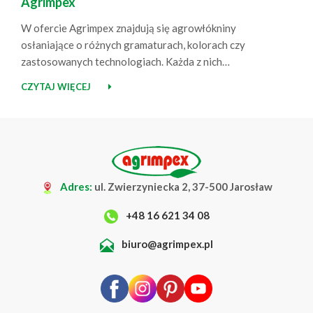
Agrimpex
W ofercie Agrimpex znajdują się agrowłókniny
osłaniające o różnych gramaturach, kolorach czy
zastosowanych technologiach. Każda z nich
charakteryzuje się nieco innymi właściwościami,
CZYTAJ WIĘCEJ
dlatego dobór rozwiązania odpowiedniego do
konkretnej uprawy nie zawsze jest tak prosty, jak
mogłoby się wydawać. Dodatkowo zmieniające się
warunki atmosferyczne oraz różne potrzeby roślin na
poszczególnych etapach ich rozwoju sprawiają, że
jeden…
Adres:
ul. Zwierzyniecka 2, 37-500 Jarosław
+48 16 621 34 08
biuro@agrimpex.pl