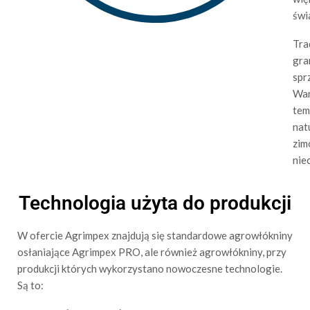
świ
Tr
gr
spr
War
tem
nat
zi
nie
Technologia użyta do produkcji
W ofercie Agrimpex znajdują się standardowe agrowłókniny
osłaniające Agrimpex PRO, ale również agrowłókniny, przy
produkcji których wykorzystano nowoczesne technologie.
Są to: