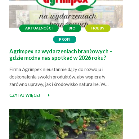
AKTUALNOŚCI
BIO
HOBBY
PROFI
Agrimpex na wydarzeniach branżowych –
gdzie można nas spotkać w 2026 roku?
Firma Agrimpex nieustannie dąży do rozwoju i
doskonalenia swoich produktów, aby wspierały
zarówno uprawy, jak i środowisko naturalne. W
osiągnięciu tego celu pomaga aktywne uczestnictwo w
CZYTAJ WIĘCEJ
różnorodnych wydarzeniach branżowych, takich jak
targi czy projekty doświadczalne. Również w 2025 roku
nie zwalniamy tempa i z radością informujemy, że w
nadchodzących miesiącach będzie można spotkać nas
na…