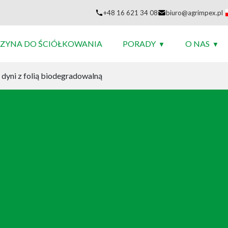
+48 16 621 34 08
biuro@agrimpex.pl
ZYNA DO ŚCIÓŁKOWANIA
PORADY
O NAS
yni z folią biodegradowalną