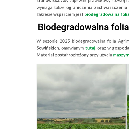
stanowiska.
Aby zapewnić prawidłowy rozwój roś
wymaga także
ograniczenia zachwaszczenia
zakresie
wsparciem jest
biodegradowalna foli
Biodegradowalna foli
W sezonie 2025 biodegradowalna folia Agri
Sowińskich,
omawianym
tutaj
, oraz w
gospoda
Materiał został rozłożony przy użyciu
maszyn