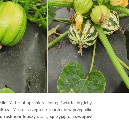
lin.
Materiał ogranicza dostęp światła do gleby,
dłoża. Ma to szczególne znaczenie w przypadku
roślinom lepszy start, sprzyjając rozwojowi