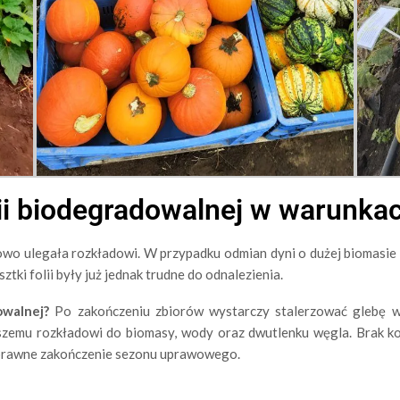
lii biodegradowalnej w warunka
wo ulegała rozkładowi. W przypadku odmian dyni o dużej biomasie li
ztki folii były już jednak trudne do odnalezienia.
owalnej?
Po zakończeniu zbiorów wystarczy stalerzować glebę w
emu rozkładowi do biomasy, wody oraz dwutlenku węgla. Brak kon
sprawne zakończenie sezonu uprawowego.