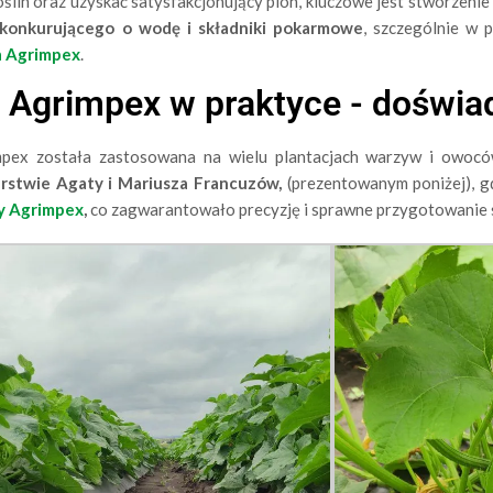
lin oraz uzyskać satysfakcjonujący plon, kluczowe jest stworzeni
 konkurującego o wodę i składniki pokarmowe
, szczególnie w 
a Agrimpex
.
a Agrimpex w praktyce - doświa
mpex została zastosowana na wielu plantacjach warzyw i owo
rstwie Agaty i Mariusza Francuzów,
(prezentowanym poniżej), 
y Agrimpex
,
co zagwarantowało precyzję i sprawne przygotowanie 