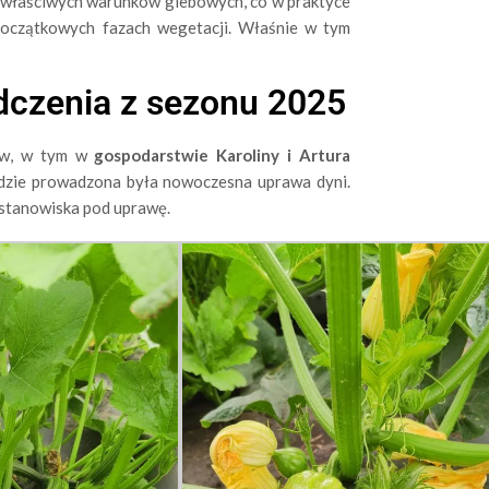
e właściwych warunków glebowych, co w praktyce
początkowych fazach wegetacji. Właśnie w tym
dczenia z sezonu 2025
ców, w tym w
gospodarstwie Karoliny i Artura
gdzie prowadzona była nowoczesna uprawa dyni.
stanowiska pod uprawę.