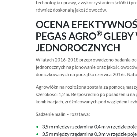
technologia uprawy, z wykorzystaniem ściółki i pr
również doskonałą jakość owoców.
OCENA EFEKTYWNOŚ
®
PEGAS AGRO
GLEBY
JEDNOROCZNYCH
W latach 2016-2018 przeprowadzono badania oce
jednorocznych na plonowanie oraz jakość owoców
doniczkowanych na początku czerwca 2016r. Nato
Agrowłóknina rozłożona została za pomocą masz
szerokości 1,2 m. Bezpośrednio po posadzeniu na
kombinacjach, zróżnicowanych pod względem liczb
Sadzenie malin – rozstawa:
3,5 m między rzędami na 0,4 m w rzędzie poje
3,5 m między rzędami na 0,3 m w rzędzie poje