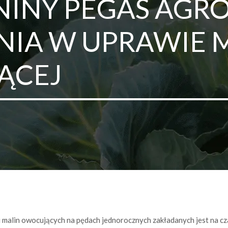
INY PEGAS AGRO
IA W UPRAWIE 
ĄCEJ
ji malin owocujących na pędach jednorocznych zakładanych jest na 