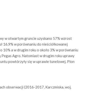
rawy w otwartym gruncie uzyskano 57% wzrost
sł 16,9% w porównaniu do nieściółkowanej
oło 10% a w drugim roku o około 3% w porównaniu
ną Pegas Agro. Natomiast w drugim roku uprawy
gruntu powtórzyły się w uprawie tunelowej. Plon
ach obserwacji (2016-2017, Karczmiska, woj.