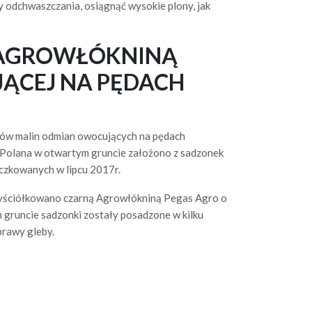
y odchwaszczania, osiągnąć wysokie plony, jak
 AGROWŁÓKNINĄ
ĄCEJ NA PĘDACH
ów malin odmian owocujących na pędach
 Polana w otwartym gruncie założono z sadzonek
czkowanych w lipcu 2017r.
wyściółkowano czarną Agrowłókniną Pegas Agro o
gruncie sadzonki zostały posadzone w kilku
prawy gleby.