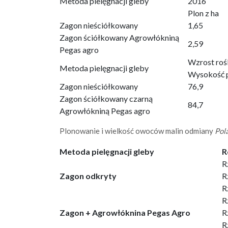
Metoda pielęgnacji gleby
2016
Plon z ha
Zagon nieściółkowany
1,65
Zagon ściółkowany Agrowłókniną
2,59
Pegas agro
Wzrost rośl
Metoda pielęgnacji gleby
Wysokość 
Zagon nieściółkowany
76,9
Zagon ściółkowany czarną
84,7
Agrowłókniną Pegas agro
Plonowanie i wielkość owoców malin odmiany
Pol
Metoda pielęgnacji gleby
R
R
Zagon odkryty
R
R
R
Zagon + Agrowłóknina Pegas Agro
R
R