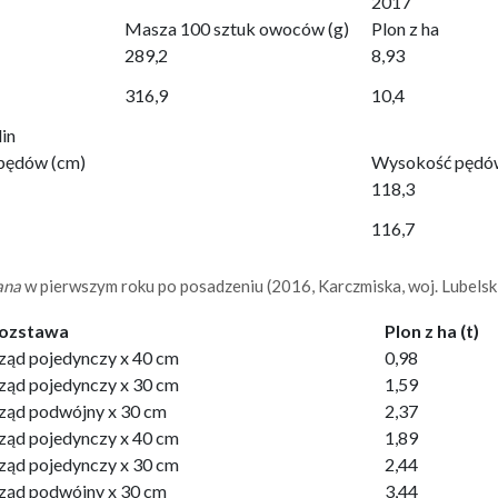
2017
Masza 100 sztuk owoców (g)
Plon z ha
289,2
8,93
316,9
10,4
in
pędów (cm)
Wysokość pędó
118,3
116,7
ana
w pierwszym roku po posadzeniu (2016, Karczmiska, woj. Lubelski
ozstawa
Plon z ha (t)
ząd pojedynczy x 40 cm
0,98
ząd pojedynczy x 30 cm
1,59
ząd podwójny x 30 cm
2,37
ząd pojedynczy x 40 cm
1,89
ząd pojedynczy x 30 cm
2,44
ząd podwójny x 30 cm
3,44