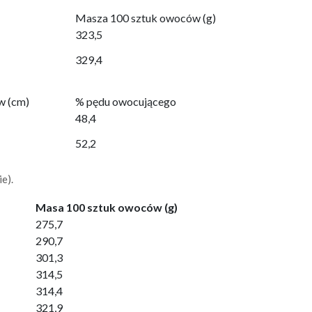
Masza 100 sztuk owoców (g)
323,5
329,4
w (cm)
% pędu owocującego
48,4
52,2
e).
Masa 100 sztuk owoców (g)
275,7
290,7
301,3
314,5
314,4
321,9