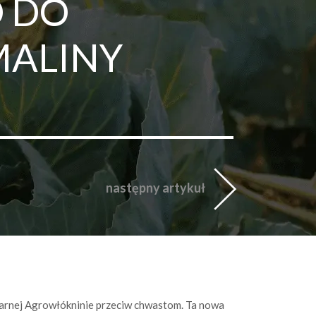
 DO
MALINY
następny artykuł
czarnej Agrowłókninie przeciw chwastom. Ta nowa