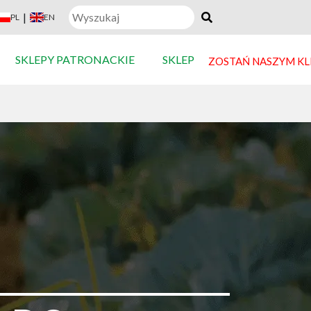
|
PL
EN
SKLEPY PATRONACKIE
SKLEP
ZOSTAŃ NASZYM K