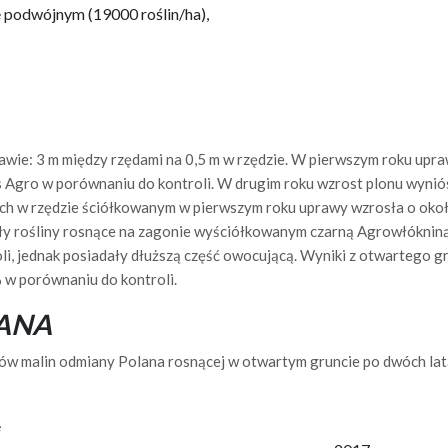
e podwójnym (19000 roślin/ha),
wie: 3 m między rzędami na 0,5 m w rzędzie. W pierwszym roku up
 Agro w porównaniu do kontroli. W drugim roku wzrost plonu wynió
ych w rzędzie ściółkowanym w pierwszym roku uprawy wzrosła o ok
ały rośliny rosnące na zagonie wyściółkowanym czarną Agrowłókni
oli, jednak posiadały dłuższą część owocującą. Wyniki z otwartego 
 w porównaniu do kontroli.
ANA
w malin odmiany Polana rosnącej w otwartym gruncie po dwóch lat
e