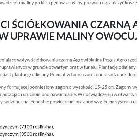
owadzeniu maliny po kilka pędów z rośliny, pozwala ograniczyć koszt
CI ŚCIÓŁKOWANIA CZARNĄ
 W UPRAWIE MALINY OWOCUJ
niające wpływ ściółkowania czarną Agrowłókniną Pegas Agro rzęd
 uprawianych w gruncie otwartym oraz w tunelu. Plantację odmiany
miast plantację odmiany Poemat w tunelu założono z sadzonek doni
yny formującej podniesiony zagon o wysokości 15-25 cm. Zagony 
 plantacjach uruchomiono nawadnianie. W doświadczeniu w otwartym 
y sadzonek na jednostkę powierzchni oraz pod względem systemu u
dynczym (7100 roślin/ha),
dynczym (9500 roślin/ha),