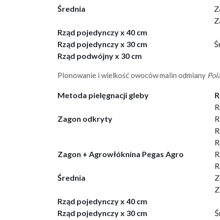
Średnia
Z
Z
Rząd pojedynczy x 40 cm
Rząd pojedynczy x 30 cm
Ś
Rząd podwójny x 30 cm
Plonowanie i wielkość owoców malin odmiany
Pol
Metoda pielęgnacji gleby
R
R
Zagon odkryty
R
R
R
Zagon + Agrowłóknina Pegas Agro
R
R
Średnia
Z
Z
Rząd pojedynczy x 40 cm
Rząd pojedynczy x 30 cm
Ś