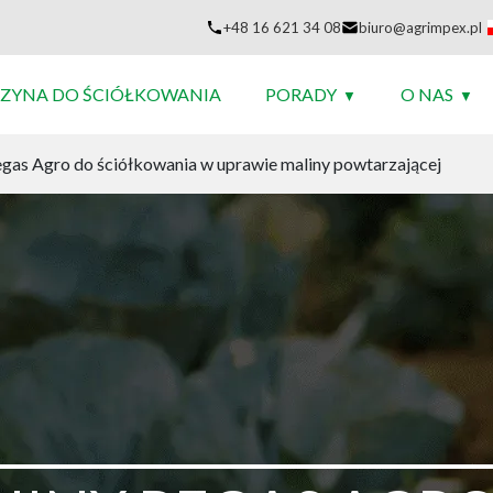
+48 16 621 34 08
biuro@agrimpex.pl
ZYNA DO ŚCIÓŁKOWANIA
PORADY
O NAS
gas Agro do ściółkowania w uprawie maliny powtarzającej