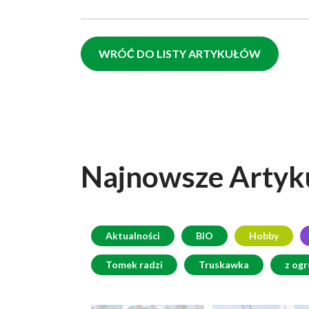
WRÓĆ DO LISTY ARTYKUŁÓW
Najnowsze
Artyk
Aktualności
BIO
Hobby
Tomek radzi
Truskawka
z og