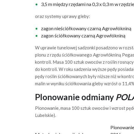
3,5 m między rzędami na 0,3 x 0,3 m w rzędzi
oraz systemy uprawy gleby:
zagon nieściółkowany czarną Agrowłókniną
zagon ściółkowany czarną Agrowłókniną
W uprawie tunelowej sadzonki posadzono w rozsta
plonu z rzędu ściółkowanego Agrowłókniną Pegas
kontroli. Masa 100 sztuk owoców z roślin rosnąc
do kontroli. W roku sadzenia wyższe pędy posiad
pędy roślin ściółkowanych były niższe niż w kontr
malin w wyniku ściółkowania gleby wzrósł o 11,4%
Plonowanie odmiany
POL
Plonowanie, masa 100 sztuk owoców i wzrost pędó
Lubelskie).
Plonowani