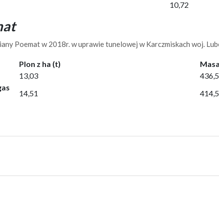
10,72
at
any Poemat w 2018r. w uprawie tunelowej w Karczmiskach woj. Lube
Plon z ha (t)
Masa
13,03
436,5
gas
14,51
414,5