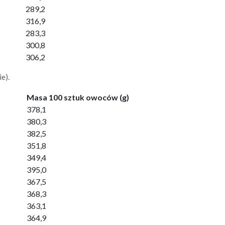
289,2
316,9
283,3
300,8
306,2
e).
Masa 100 sztuk owoców (g)
378,1
380,3
382,5
351,8
349,4
395,0
367,5
368,3
363,1
364,9