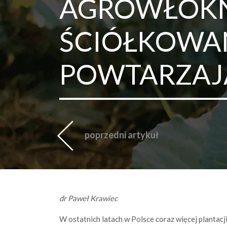
AGROWŁÓKN
ŚCIÓŁKOWAN
POWTARZAJ
poprzedni artykuł
dr Paweł Krawiec
W ostatnich latach w Polsce coraz więcej plantac