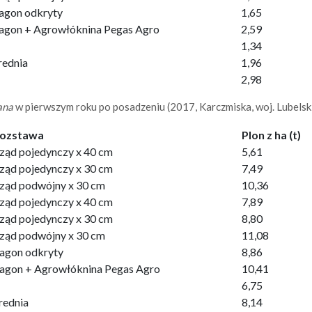
agon odkryty
1,65
agon + Agrowłóknina Pegas Agro
2,59
1,34
rednia
1,96
2,98
ana
w pierwszym roku po posadzeniu (2017, Karczmiska, woj. Lubelski
ozstawa
Plon z ha (t)
ząd pojedynczy x 40 cm
5,61
ząd pojedynczy x 30 cm
7,49
ząd podwójny x 30 cm
10,36
ząd pojedynczy x 40 cm
7,89
ząd pojedynczy x 30 cm
8,80
ząd podwójny x 30 cm
11,08
agon odkryty
8,86
agon + Agrowłóknina Pegas Agro
10,41
6,75
rednia
8,14