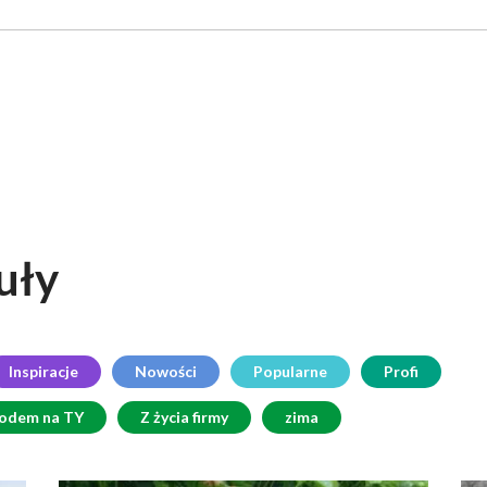
uły
Inspiracje
Nowości
Popularne
Profi
rodem na TY
Z życia firmy
zima