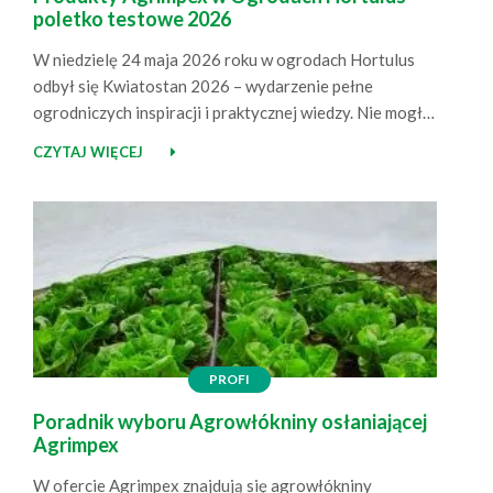
poletko testowe 2026
W niedzielę 24 maja 2026 roku w ogrodach Hortulus
odbył się Kwiatostan 2026 – wydarzenie pełne
ogrodniczych inspiracji i praktycznej wiedzy. Nie mogło
nas tam zabraknąć! Agrimpex na Kwiatostanie –
CZYTAJ WIĘCEJ
spotkania, wiedza, inspiracje Jako Agrimpex
pojawiliśmy się na wydarzeniu z naszym stoiskiem, na
którym zaprezentowaliśmy produkty przeznaczone do
ogrodowych upraw. Była to doskonała okazja, aby…
PROFI
Poradnik wyboru Agrowłókniny osłaniającej
Agrimpex
W ofercie Agrimpex znajdują się agrowłókniny