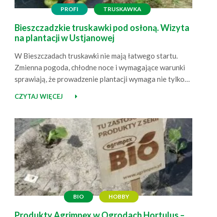
PROFI
TRUSKAWKA
Bieszczadzkie truskawki pod osłoną. Wizyta
na plantacji w Ustjanowej
W Bieszczadach truskawki nie mają łatwego startu.
Zmienna pogoda, chłodne noce i wymagające warunki
sprawiają, że prowadzenie plantacji wymaga nie tylko
doświadczenia, ale też dobrze dobranych rozwiązań.
CZYTAJ WIĘCEJ
Odwiedziliśmy plantację w Ustjanowej, prowadzoną
przez pana Krzysztofa i panią Anię, aby zobaczyć, jak
rosną truskawki wspierane przez Agrimpex – od
ściółkowania roślin czarną agrowłókniną 50 g po…
BIO
HOBBY
Produkty Agrimpex w Ogrodach Hortulus –