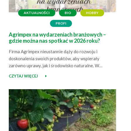
AKTUALNOŚCI
BIO
HOBBY
PROFI
Agrimpex na wydarzeniach branżowych –
gdzie można nas spotkać w 2026 roku?
Firma Agrimpex nieustannie dąży do rozwoju i
doskonalenia swoich produktów, aby wspierały
zarówno uprawy, jak i środowisko naturalne. W
osiągnięciu tego celu pomaga aktywne uczestnictwo w
CZYTAJ WIĘCEJ
różnorodnych wydarzeniach branżowych, takich jak
targi czy projekty doświadczalne. Również w 2025 roku
nie zwalniamy tempa i z radością informujemy, że w
nadchodzących miesiącach będzie można spotkać nas
na…