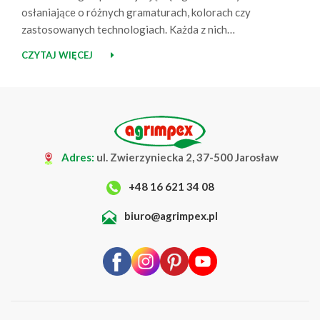
osłaniające o różnych gramaturach, kolorach czy
zastosowanych technologiach. Każda z nich
charakteryzuje się nieco innymi właściwościami,
CZYTAJ WIĘCEJ
dlatego dobór rozwiązania odpowiedniego do
konkretnej uprawy nie zawsze jest tak prosty, jak
mogłoby się wydawać. Dodatkowo zmieniające się
warunki atmosferyczne oraz różne potrzeby roślin na
poszczególnych etapach ich rozwoju sprawiają, że
jeden…
Adres:
ul. Zwierzyniecka 2, 37-500 Jarosław
+48 16 621 34 08
biuro@agrimpex.pl