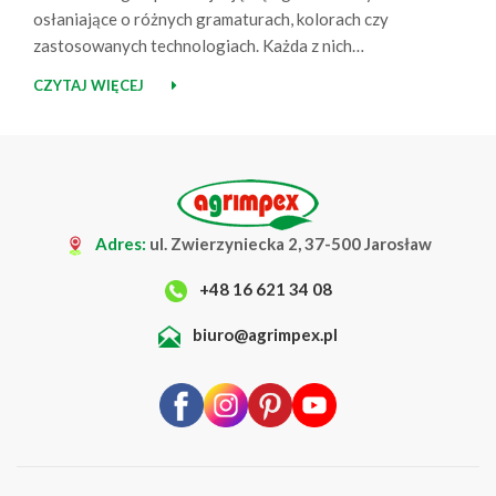
osłaniające o różnych gramaturach, kolorach czy
zastosowanych technologiach. Każda z nich
charakteryzuje się nieco innymi właściwościami,
CZYTAJ WIĘCEJ
dlatego dobór rozwiązania odpowiedniego do
konkretnej uprawy nie zawsze jest tak prosty, jak
mogłoby się wydawać. Dodatkowo zmieniające się
warunki atmosferyczne oraz różne potrzeby roślin na
poszczególnych etapach ich rozwoju sprawiają, że
jeden…
Adres:
ul. Zwierzyniecka 2, 37-500 Jarosław
+48 16 621 34 08
biuro@agrimpex.pl