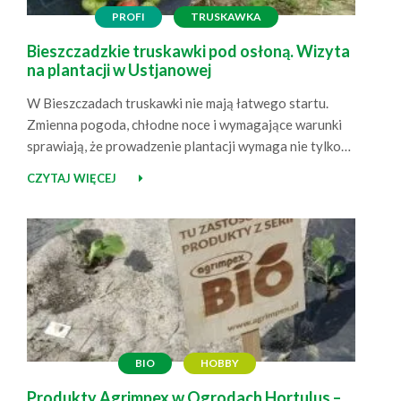
PROFI
TRUSKAWKA
Bieszczadzkie truskawki pod osłoną. Wizyta
na plantacji w Ustjanowej
W Bieszczadach truskawki nie mają łatwego startu.
Zmienna pogoda, chłodne noce i wymagające warunki
sprawiają, że prowadzenie plantacji wymaga nie tylko
doświadczenia, ale też dobrze dobranych rozwiązań.
CZYTAJ WIĘCEJ
Odwiedziliśmy plantację w Ustjanowej, prowadzoną
przez pana Krzysztofa i panią Anię, aby zobaczyć, jak
rosną truskawki wspierane przez Agrimpex – od
ściółkowania roślin czarną agrowłókniną 50 g po…
BIO
HOBBY
Produkty Agrimpex w Ogrodach Hortulus –