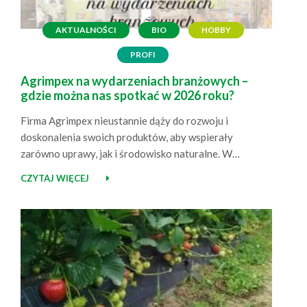
AKTUALNOŚCI
BIO
HOBBY
PROFI
Agrimpex na wydarzeniach branżowych –
gdzie można nas spotkać w 2026 roku?
Firma Agrimpex nieustannie dąży do rozwoju i
doskonalenia swoich produktów, aby wspierały
zarówno uprawy, jak i środowisko naturalne. W
osiągnięciu tego celu pomaga aktywne uczestnictwo w
CZYTAJ WIĘCEJ
różnorodnych wydarzeniach branżowych, takich jak
targi czy projekty doświadczalne. Również w 2025 roku
nie zwalniamy tempa i z radością informujemy, że w
nadchodzących miesiącach będzie można spotkać nas
na…