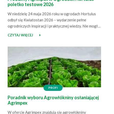
poletko testowe 2026
W niedzielę 24 maja 2026 roku w ogrodach Hortulus
odbył się Kwiatostan 2026 – wydarzenie pełne
ogrodniczych inspiracji i praktycznej wiedzy. Nie mogło
nas tam zabraknąć! Agrimpex na Kwiatostanie –
CZYTAJ WIĘCEJ
spotkania, wiedza, inspiracje Jako Agrimpex
pojawiliśmy się na wydarzeniu z naszym stoiskiem, na
którym zaprezentowaliśmy produkty przeznaczone do
ogrodowych upraw. Była to doskonała okazja, aby…
PROFI
Poradnik wyboru Agrowłókniny osłaniającej
Agrimpex
W ofercie Agrimpex znajdują się agrowłókniny