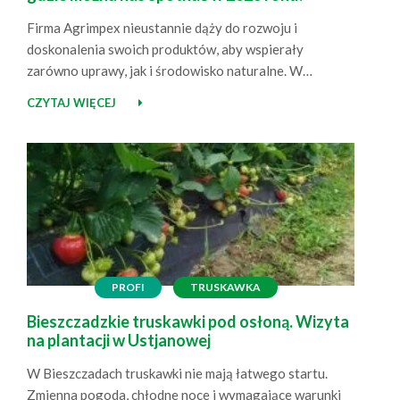
Firma Agrimpex nieustannie dąży do rozwoju i
doskonalenia swoich produktów, aby wspierały
zarówno uprawy, jak i środowisko naturalne. W
osiągnięciu tego celu pomaga aktywne uczestnictwo w
CZYTAJ WIĘCEJ
różnorodnych wydarzeniach branżowych, takich jak
targi czy projekty doświadczalne. Również w 2025 roku
nie zwalniamy tempa i z radością informujemy, że w
nadchodzących miesiącach będzie można spotkać nas
na…
PROFI
TRUSKAWKA
Bieszczadzkie truskawki pod osłoną. Wizyta
na plantacji w Ustjanowej
W Bieszczadach truskawki nie mają łatwego startu.
Zmienna pogoda, chłodne noce i wymagające warunki