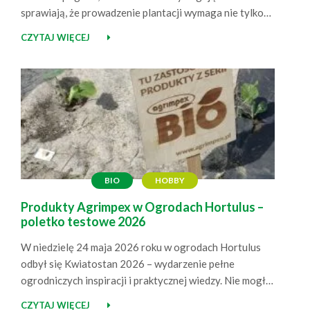
sprawiają, że prowadzenie plantacji wymaga nie tylko
doświadczenia, ale też dobrze dobranych rozwiązań.
CZYTAJ WIĘCEJ
Odwiedziliśmy plantację w Ustjanowej, prowadzoną
przez pana Krzysztofa i panią Anię, aby zobaczyć, jak
rosną truskawki wspierane przez Agrimpex – od
ściółkowania roślin czarną agrowłókniną 50 g po…
BIO
HOBBY
Produkty Agrimpex w Ogrodach Hortulus –
poletko testowe 2026
W niedzielę 24 maja 2026 roku w ogrodach Hortulus
odbył się Kwiatostan 2026 – wydarzenie pełne
ogrodniczych inspiracji i praktycznej wiedzy. Nie mogło
nas tam zabraknąć! Agrimpex na Kwiatostanie –
CZYTAJ WIĘCEJ