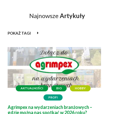
Najnowsze
Artykuły
POKAŻ TAGI
AKTUALNOŚCI
BIO
HOBBY
PROFI
Agrimpex na wydarzeniach branżowych –
gdzie można nas spotkać w 2026 roku?