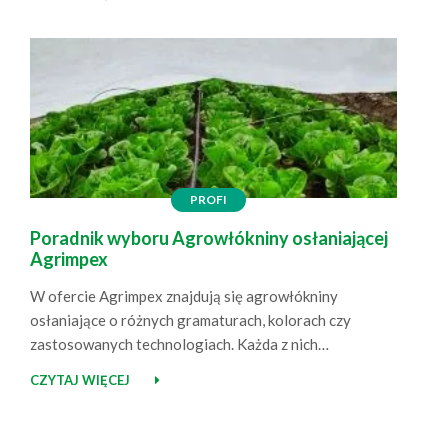
spotkania, wiedza, inspiracje Jako Agrimpex
pojawiliśmy się na wydarzeniu z naszym stoiskiem, na
którym zaprezentowaliśmy produkty przeznaczone do
ogrodowych upraw. Była to doskonała okazja, aby…
PROFI
Poradnik wyboru Agrowłókniny osłaniającej
Agrimpex
W ofercie Agrimpex znajdują się agrowłókniny
osłaniające o różnych gramaturach, kolorach czy
zastosowanych technologiach. Każda z nich
charakteryzuje się nieco innymi właściwościami,
CZYTAJ WIĘCEJ
dlatego dobór rozwiązania odpowiedniego do
konkretnej uprawy nie zawsze jest tak prosty, jak
mogłoby się wydawać. Dodatkowo zmieniające się